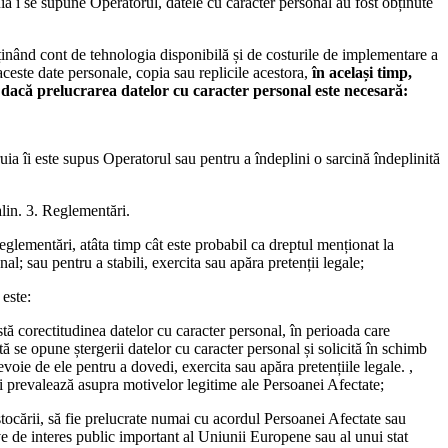
ia i se supune Operatorul, datele cu caracter personal au fost obținute
ținând cont de tehnologia disponibilă și de costurile de implementare a
 aceste date personale, copia sau replicile acestora,
în același timp,
dacă prelucrarea datelor cu caracter personal este necesară:
uia îi este supus Operatorul sau pentru a îndeplini o sarcină îndeplinită
alin. 3. Reglementări.
 Reglementări, atâta timp cât este probabil ca dreptul menționat la
al; sau pentru a stabili, exercita sau apăra pretenții legale;
 este:
tă corectitudinea datelor cu caracter personal, în perioada care
tă se opune ștergerii datelor cu caracter personal și solicită în schimb
voie de ele pentru a dovedi, exercita sau apăra pretențiile legale. ,
i prevalează asupra motivelor legitime ale Persoanei Afectate;
 stocării, să fie prelucrate numai cu acordul Persoanei Afectate sau
ive de interes public important al Uniunii Europene sau al unui stat