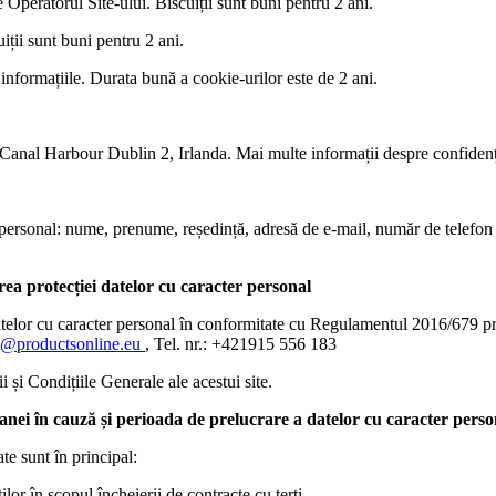
 Operatorul Site-ului. Biscuiții sunt buni pentru 2 ani.
iții sunt buni pentru 2 ani.
informațiile. Durata bună a cookie-urilor este de 2 ani.
al Harbour Dublin 2, Irlanda. Mai multe informații despre confidenția
 personal: nume, prenume, reședință, adresă de e-mail, număr de telefon
ea protecției datelor cu caracter personal
elor cu caracter personal în conformitate cu Regulamentul 2016/679 priv
o@productsonline.eu
, Tel. nr.: +421915 556 183
 și Condițiile Generale ale acestui site.
oanei în cauză și perioada de prelucrare a datelor cu caracter perso
te sunt în principal:
ilor în scopul încheierii de contracte cu terți.