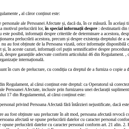
.
Regulamente
,
al căror conținut este:
ersonale ale Persoanei Afectate și, dacă da, în ce măsură. În același tim
la motivul prelucrării lor,
în special informații despre
: destinatarii din
u este posibil, informații despre criteriile de determinare a acestora, des
ționarea prelucrării acestora, precum și despre existența dreptului de a 
 nu au fost obținute de la Persoana vizată, orice informație disponibilă c
 și, în aceste cazuri, informații cel puțin semnificative despre procedura 
tă, despre garanțiile adecvate conform articolului 46 din Regulament. , cu
organizație internațională.
sunt în curs de prelucrare, cu condiția ca dreptul de a furniza o copie a 
n Regulament, al cărui conținut este dreptul: ca Operatorul să corecteze f
e Persoanei Afectate, inclusiv prin furnizarea unei declarații supliment
ului 17 din Regulamentul, al cărui conținut este:
personal privind Persoana Afectată fără întârzieri nejustificate, dacă este
re au fost obținute sau prelucrate în alt mod, persoana afectată revocă 
persoana afectată se opune prelucrării datelor cu caracter personal confo
 opune prelucrării datelor cu caracter personal conform art. 21 alin. 2. R