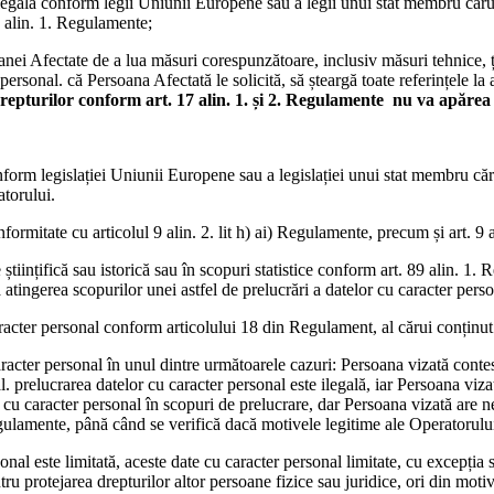
e legală conform legii Uniunii Europene sau a legii unui stat membru căru
8 alin. 1. Regulamente;
anei Afectate de a lua măsuri corespunzătoare, inclusiv măsuri tehnice, 
personal. că Persoana Afectată le solicită, să șteargă toate referințele la
repturilor conform art. 17 alin. 1. și 2. Regulamente
nu va apărea 
nform legislației Uniunii Europene sau a legislației unui stat membru căr
atorului.
ormitate cu articolul 9 alin. 2. lit h) ai) Regulamente, precum și art. 9 
științifică sau istorică sau în scopuri statistice conform art. 89 alin. 1.
atingerea scopurilor unei astfel de prelucrări a datelor cu caracter person
aracter personal conform articolului 18 din Regulament, al cărui conținut
aracter personal în unul dintre următoarele cazuri: Persoana vizată contes
. prelucrarea datelor cu caracter personal este ilegală, iar Persoana viza
 cu caracter personal în scopuri de prelucrare, dar Persoana vizată are ne
egulamente, până când se verifică dacă motivele legitime ale Operatorulu
onal este limitată, aceste date cu caracter personal limitate, cu excepția
ntru protejarea drepturilor altor persoane fizice sau juridice, ori din mot