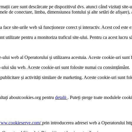
rmații care sunt descărcate pe dispozitivul dvs. atunci când vizitați site-
le de conectare, limba, dimensiunea fontului și alte setări de afișare), a
a face site-urile web să funcționeze corect și interactiv. Acest cod este
t utilizate pentru a monitoriza traficul site-ului. Pentru ca acest lucru să
e-ului web al Operatorului și utilizarea acestuia. Aceste cookie-uri sunt 
site-ului său web. Aceste cookie-uri sunt folosite numai cu consimțământ.
 publicitare și activități similare de marketing. Aceste cookie-uri sunt 
sultați aboutcookies.org pentru
detalii
. Puteți șterge toate modulele cooki
/www.cookieserve.com/
prin introducerea adresei web a Operatorului ht