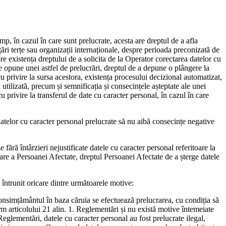
p, în cazul în care sunt prelucrate, acesta are dreptul de a afla
 țări terțe sau organizații internaționale, despre perioada preconizată de
pre existența dreptului de a solicita de la Operator corectarea datelor cu
se opune unei astfel de prelucrări, dreptul de a depune o plângere la
u privire la sursa acestora, existența procesului decizional automatizat,
utilizată, precum și semnificația și consecințele așteptate ale unei
 privire la transferul de date cu caracter personal, în cazul în care
datelor cu caracter personal prelucrate să nu aibă consecințe negative
ără întârzieri nejustificate datele cu caracter personal referitoare la
are a Persoanei Afectate, dreptul Persoanei Afectate de a șterge datele
 întrunit oricare dintre următoarele motive:
consimțământul în baza căruia se efectuează prelucrarea, cu condiția să
rm articolului 21 alin. 1. Reglementări și nu există motive întemeiate
eglementări, datele cu caracter personal au fost prelucrate ilegal,