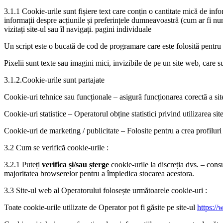
3.1.1 Cookie-urile sunt fișiere text care conțin o cantitate mică de info
informații despre acțiunile și preferințele dumneavoastră (cum ar fi nume
vizitați site-ul sau îl navigați. pagini individuale
Un script este o bucată de cod de programare care este folosită pentru 
Pixelii sunt texte sau imagini mici, invizibile de pe un site web, care sun
3.1.2.Cookie-urile sunt partajate
Cookie-uri tehnice sau funcționale – asigură funcționarea corectă a sit
Cookie-uri statistice – Operatorul obține statistici privind utilizarea 
Cookie-uri de marketing / publicitate – Folosite pentru a crea profiluri
3.2 Cum se verifică cookie-urile :
3.2.1 Puteți
verifica și/sau șterge
cookie-urile la discreția dvs. – con
majoritatea browserelor pentru a împiedica stocarea acestora.
3.3 Site-ul web al Operatorului folosește următoarele cookie-uri :
Toate cookie-urile utilizate de Operator pot fi găsite pe site-ul
https:/