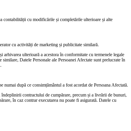
ntabilității cu modificările și completările ulterioare și alte
ator cu activități de marketing și publicitate similară.
și arhivarea ulterioară a acestora în conformitate cu termenele legale
te similare, Datele Personale ale Persoanei Afectate sunt prelucrate în
.
cepe numai după ce consimțământul a fost acordat de Persoana Afectată.
i îndeplinirii contractului de cumpărare, precum și a livrării de bunuri,
ărare, în caz contrar executarea nu poate fi asigurată. Datele cu