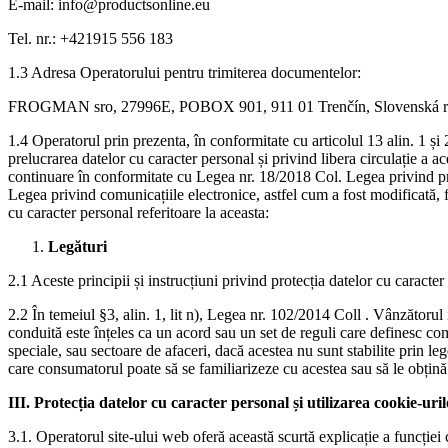
E-mail: info@productsonline.eu
Tel. nr.: +421915 556 183
1.3 Adresa Operatorului pentru trimiterea documentelor:
FROGMAN sro, 27996E, POBOX 901, 911 01 Trenčín, Slovenská re
1.4 Operatorul prin prezenta, în conformitate cu articolul 13 alin. 1 
prelucrarea datelor cu caracter personal și privind libera circulație 
continuare în conformitate cu Legea nr. 18/2018 Col. Legea privind pro
Legea privind comunicațiile electronice, astfel cum a fost modificată, 
cu caracter personal referitoare la aceasta:
Legături
2.1 Aceste principii și instrucțiuni privind protecția datelor cu caracte
2.2 În temeiul §3, alin. 1, lit n), Legea nr. 102/2014 Coll . Vânzătoru
conduită este înțeles ca un acord sau un set de reguli care definesc c
speciale, sau sectoare de afaceri, dacă acestea nu sunt stabilite prin le
care consumatorul poate să se familiarizeze cu acestea sau să le obțin
III. Protecția datelor cu caracter personal și utilizarea cookie-urilor 
3.1. Operatorul site-ului web oferă această scurtă explicație a funcției co