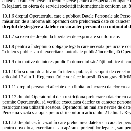
datele cu caracter personal trebuie șterse pentru a respecta o obligați
în legătură cu oferta de servicii societății informaționale conform art. 
10.1.6 dreptul Operatorului care a publicat Datele Personale ale Perso
măsurilor, de a informa alți operatori care prelucrează date cu caracter 
dreptul de ștergere a datelor cu caracter personal cu conținutul d
10.1.7 să exercite dreptul la libertatea de exprimare și informare.
10.1.8 pentru a îndeplini o obligație legală care necesită prelucrare co
în interes public sau în exercitarea autoritate publică încredinţată Oper
10.1.9 din motive de interes public în domeniul sănătății publice în conf
10.1.10 în scopuri de arhivare în interes public, în scopuri de cercetare 
articolul 17 alin 1. Reglementările vor face imposibilă sau grav dificilă 
10.1.11 dreptul persoanei afectate de a limita prelucrarea datelor cu c
10.1.12 dreptul Operatorului de a restricționa prelucrarea datelor cu c
permite Operatorului să verifice exactitatea datelor cu caracter personal
restricționarea utilizării acestora, Operatorul nu mai are nevoie de date
Persoana vizată s-a opus prelucrării conform articolului 21 alin. 1. R
10.1.13 dreptul ca, în cazul în care prelucrarea datelor cu caracter pers
pentru dovedirea, exercitarea sau apărarea pretențiilor legale. , sau pe