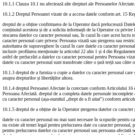
10.1.1 Clauza 10.1 nu afectează alte drepturi ale Persoanelor Afectate
10.1.2 Dreptul Persoanei vizate de a accesa datele conform art. 15 
dreptul de a obține confirmarea de la Operator dacă prelucrează Datele p
conținutul acestora și de a solicita informații de la Operator cu privire 
stocarea datelor cu caracter personal sau, în cazul în care acest lucru n
caracter personal care privesc Persoana vizată sau ștergerea sau restric
autoritatea de supraveghere în cazul în care datele cu caracter personal
inclusiv profilarea menționate la articolul 22 alin 1 și 4 din Regulament
astfel de prelucrări a datelor cu caracter personal pentru Persoana viza
datele cu caracter personal sunt transferate către o țară terță sau către 
10.1.3 dreptul de a furniza o copie a datelor cu caracter personal care 
asupra drepturilor și libertăților altora.
10.1.4 dreptul Persoanei Afectate la corectare conform Articolului 16 di
Persoana Afectată. dreptul de a completa datele personale incomplete al
cu caracter personal (așa-numitul „drept de a fi uitat”) conform articol
10.1.5 dreptul de a obține de la Operator ștergerea datelor cu caracter 
datele cu caracter personal nu mai sunt necesare în scopurile pentru ca
nu existe alt temei legal pentru prelucrarea date cu caracter personal, 
pentru prelucrarea datelor cu caracter personal sau persoana afectată se