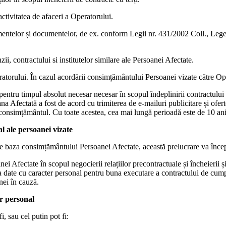
ctivitatea de afaceri a Operatorului.
entelor și documentelor, de ex. conform Legii nr. 431/2002 Coll., Legea co
ii, contractului si institutelor similare ale Persoanei Afectate.
eratorului. În cazul acordării consimțământului Persoanei vizate către Oper
entru timpul absolut necesar necesar în scopul îndeplinirii contractului 
a Afectată a fost de acord cu trimiterea de e-mailuri publicitare și ofer
 consimțământul. Cu toate acestea, cea mai lungă perioadă este de 10 ani
l ale persoanei vizate
 pe baza consimțământului Persoanei Afectate, această prelucrare va în
i Afectate în scopul negocierii relațiilor precontractuale și încheierii ș
za date cu caracter personal pentru buna executare a contractului de cump
nei în cauză.
er personal
i, sau cel putin pot fi: