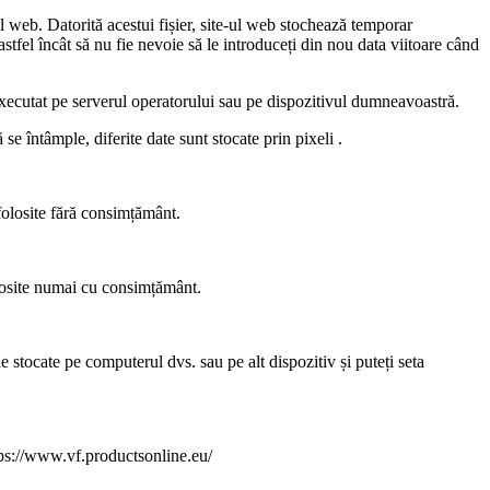
ul web. Datorită acestui fișier, site-ul web stochează temporar
stfel încât să nu fie nevoie să le introduceți din nou data viitoare când
 executat pe serverul operatorului sau pe dispozitivul dumneavoastră.
 se întâmple, diferite date sunt stocate prin pixeli .
folosite fără consimțământ.
folosite numai cu consimțământ.
e stocate pe computerul dvs. sau pe alt dispozitiv și puteți seta
tps://www.vf.productsonline.eu/