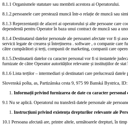
8.1.1 Organismele statutare sau membrii acestora ai Operatorului.
8.1.2.persoanele care prestează muncă într-o relație de muncă sau simi
8.1.3 Reprezentanții de afaceri ai operatorului și alte persoane care c
dependentă pentru Operator în baza unui contract de muncă sau a unor 
8.1.4 Destinatarul datelor personale ale persoanei afectate vor fi și asoci
servicii legate de crearea și întreținerea . software , o companie care 
către cumpărători și terți, companii de marketing, companii care operea
8.1.5.Destinatarii datelor cu caracter personal vor fi si instantele judeca
furnizate de către Operator autorităților relevante și instituțiilor de s
8.1.6 Lista terților – intermediari și destinatari care prelucrează datel
Slovenská pošta, as, Partizánska cesta 9, 975 99 Banská Bystrica, ID: 
Informații privind furnizarea de date cu caracter personal c
9.1 Nu se aplică. Operatorul nu transferă datele personale ale persoanelo
Instrucțiuni privind existența drepturilor relevante ale Pers
10.1 Persoana afectată are, printre altele, următoarele drepturi, în timp