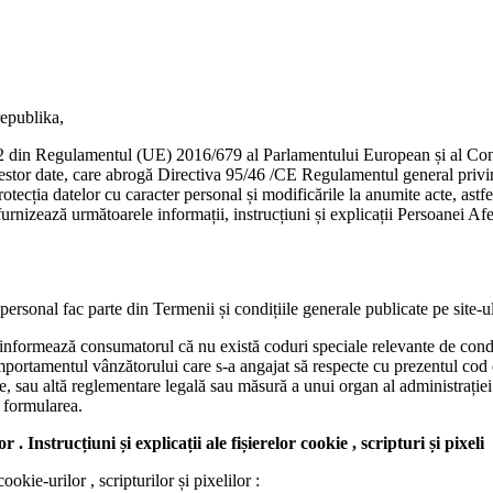
publika,
și 2 din Regulamentul (UE) 2016/679 al Parlamentului European și al Cons
a acestor date, care abrogă Directiva 95/46 /CE Regulamentul general priv
tecția datelor cu caracter personal și modificările la anumite acte, astf
furnizează următoarele informații, instrucțiuni și explicații Persoanei A
r personal fac parte din Termenii și condițiile generale publicate pe site-
l informează consumatorul că nu există coduri speciale relevante de condu
omportamentul vânzătorului care s-a angajat să respecte cu prezentul cod
ge, sau altă reglementare legală sau măsură a unui organ al administrației
ă formularea.
. Instrucțiuni și explicații ale fișierelor cookie , scripturi și pixeli
okie-urilor , scripturilor și pixelilor :