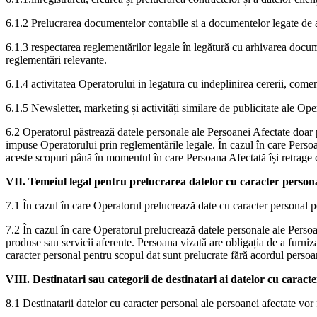
6.1.2 Prelucrarea documentelor contabile si a documentelor legate de a
6.1.3 respectarea reglementărilor legale în legătură cu arhivarea docum
reglementări relevante.
6.1.4 activitatea Operatorului in legatura cu indeplinirea cererii, comenz
6.1.5 Newsletter, marketing și activități similare de publicitate ale Op
6.2 Operatorul păstrează datele personale ale Persoanei Afectate doar p
impuse Operatorului prin reglementările legale. În cazul în care Persoan
aceste scopuri până în momentul în care Persoana Afectată își retrage
VII. Temeiul legal pentru prelucrarea datelor cu caracter persona
7.1 În cazul în care Operatorul prelucrează date cu caracter personal
7.2 În cazul în care Operatorul prelucrează datele personale ale Persoane
produse sau servicii aferente. Persoana vizată are obligația de a furni
caracter personal pentru scopul dat sunt prelucrate fără acordul persoa
VIII. Destinatari sau categorii de destinatari ai datelor cu caract
8.1 Destinatarii datelor cu caracter personal ale persoanei afectate vor f