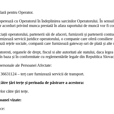
lară pentru Operator.
ooperează cu Operatorul în îndeplinirea sarcinilor Operatorului. În sens
acorduri privind munca prestată în afara raportului de muncă vor fi con
ații operatorului, partenerii săi de afaceri, furnizorii și partenerii contra
furnizează servicii juridice operatorului, o companie care oferă consilier
ză rețele sociale, companii care furnizează gateway-uri de plată și alte
toresti, organele de drept, fiscul si alte autoritati ale statului, daca leg
tat în baza și în conformitate cu reglementările legale din Republica Slovac
e personale ale Persoanei Afectate:
36631124 – terț care furnizează servicii de transport.
ătre țări terțe și perioada de păstrare a acestora:
r către țări terțe.
oanei vizate:
 ce: