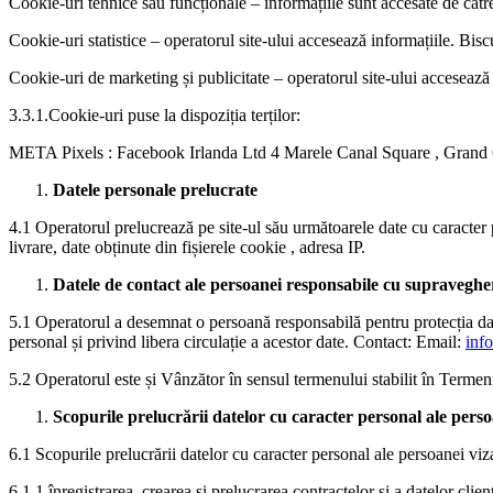
Cookie-uri tehnice sau funcționale – informațiile sunt accesate de către
Cookie-uri statistice – operatorul site-ului accesează informațiile. Biscu
Cookie-uri de marketing și publicitate – operatorul site-ului accesează 
3.3.1.Cookie-uri puse la dispoziția terților:
META Pixels : Facebook Irlanda Ltd 4 Marele Canal Square , Grand Can
Datele personale prelucrate
4.1 Operatorul prelucrează pe site-ul său următoarele date cu caracter
livrare, date obținute din fișierele cookie , adresa IP.
Datele de contact ale persoanei responsabile cu supravegher
5.1 Operatorul a desemnat o persoană responsabilă pentru protecția dat
personal și privind libera circulație a acestor date. Contact: Email:
inf
5.2 Operatorul este și Vânzător în sensul termenului stabilit în Termenii
Scopurile prelucrării datelor cu caracter personal ale pers
6.1 Scopurile prelucrării datelor cu caracter personal ale persoanei viza
6.1.1.înregistrarea, crearea și prelucrarea contractelor și a datelor clienț