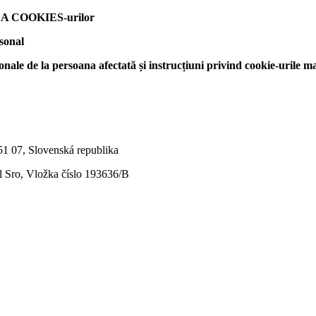
 COOKIES-urilor
rsonal
onale de la persoana afectată și instrucțiuni privind cookie-urile ma
851 07, Slovenská republika
el Sro, Vložka číslo 193636/B