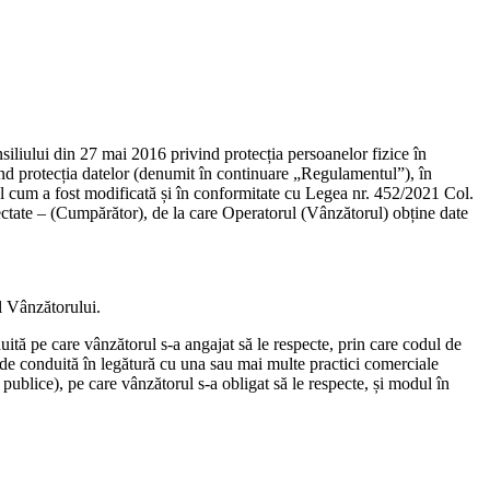
iliului din 27 mai 2016 privind protecția persoanelor fizice în
ind protecția datelor (denumit în continuare „Regulamentul”), în
el cum a fost modificată și în conformitate cu Legea nr. 452/2021 Col.
fectate – (Cumpărător), de la care Operatorul (Vânzătorul) obține date
ul Vânzătorului.
ită pe care vânzătorul s-a angajat să le respecte, prin care codul de
 de conduită în legătură cu una sau mai multe practici comerciale
 publice), pe care vânzătorul s-a obligat să le respecte, și modul în