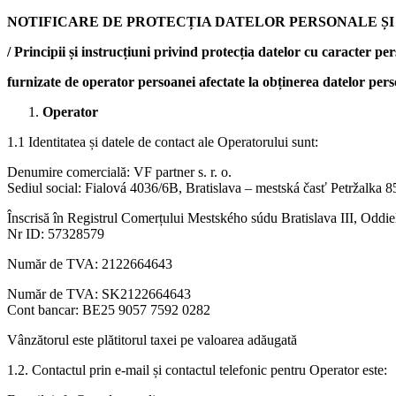
NOTIFICARE DE PROTECȚIA DATELOR PERSONALE ȘI A
/ Principii și instrucțiuni privind protecția datelor cu caracter pe
furnizate de operator persoanei afectate la obținerea datelor pers
Operator
1.1 Identitatea și datele de contact ale Operatorului sunt:
Denumire comercială: VF partner s. r. o.
Sediul social: Fialová 4036/6B, Bratislava – mestská časť Petržalka 
Înscrisă în Registrul Comerțului Mestského súdu Bratislava III, Oddi
Nr ID: 57328579
Număr de TVA: 2122664643
Număr de TVA: SK2122664643
Cont bancar: BE25 9057 7592 0282
Vânzătorul este plătitorul taxei pe valoarea adăugată
1.2. Contactul prin e-mail și contactul telefonic pentru Operator este: