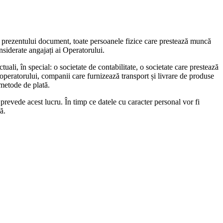
ul prezentului document, toate persoanele fizice care prestează muncă
siderate angajați ai Operatorului.
ctuali, în special: o societate de contabilitate, o societate care prestează
e operatorului, companii care furnizează transport și livrare de produse
 metode de plată.
ea prevede acest lucru. În timp ce datele cu caracter personal vor fi
ă.