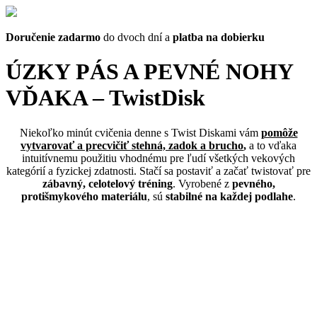
Doručenie zadarmo
do dvoch dní a
platba na dobierku
ÚZKY PÁS A PEVNÉ NOHY
VĎAKA – TwistDisk
Niekoľko minút cvičenia denne s Twist Diskami vám
pomôže
vytvarovať a precvičiť stehná, zadok a brucho
,
a to vďaka
intuitívnemu použitiu vhodnému pre ľudí všetkých vekových
kategórií a fyzickej zdatnosti. Stačí sa postaviť a začať twistovať pre
zábavný, celotelový tréning
. Vyrobené z
pevného,
protišmykového materiálu
, sú
stabilné na každej podlahe
.