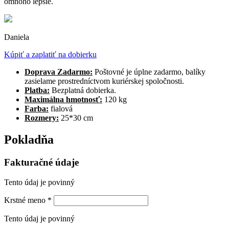
omnoho lepšie.
Daniela
Kúpiť a zaplatiť na dobierku
Doprava Zadarmo:
Poštovné je úplne zadarmo, balíky
zasielame prostredníctvom kuriérskej spoločnosti.
Platba:
Bezplatná dobierka.
Maximálna hmotnosť:
120 kg
Farba:
fialová
Rozmery:
25*30 cm
Pokladňa
Fakturačné údaje
Tento údaj je povinný
Krstné meno
*
Tento údaj je povinný