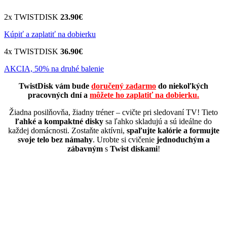
2x TWISTDISK
23.90€
Kúpiť a zaplatiť na dobierku
4x TWISTDISK
36.90€
AKCIA, 50% na druhé balenie
TwistDisk vám bude
doručený zadarmo
do niekoľkých
pracovných dní a
môžete ho zaplatiť na dobierku.
Žiadna posilňovňa, žiadny tréner – cvičte pri sledovaní TV! Tieto
ľahké a kompaktné disky
sa ľahko skladujú a sú ideálne do
každej domácnosti. Zostaňte aktívni,
spaľujte kalórie a formujte
svoje telo bez námahy
. Urobte si cvičenie
jednoduchým a
zábavným
s
Twist diskami
!