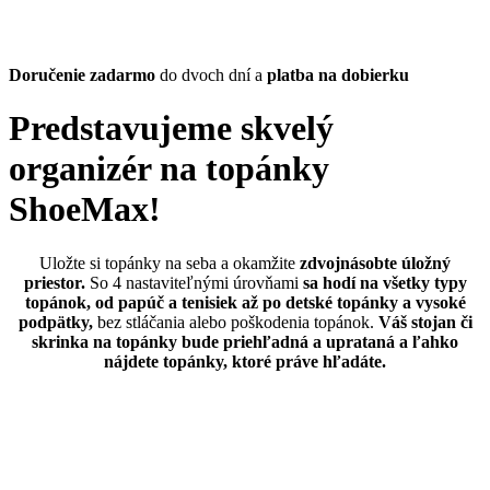
Doručenie zadarmo
do dvoch dní a
platba na dobierku
Predstavujeme skvelý
organizér na topánky
ShoeMax!
Uložte si topánky na seba a okamžite
zdvojnásobte úložný
priestor.
So 4 nastaviteľnými úrovňami
sa hodí na všetky typy
topánok,
od papúč a tenisiek až po detské topánky a vysoké
podpätky,
bez stláčania alebo poškodenia topánok.
Váš stojan či
skrinka na topánky bude priehľadná a uprataná a ľahko
nájdete topánky, ktoré práve hľadáte.