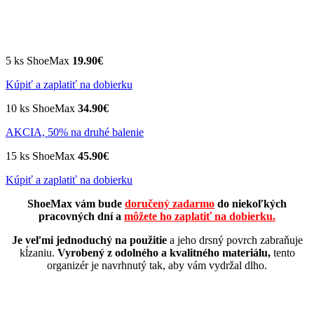
5 ks ShoeMax
19.90€
Kúpiť a zaplatiť na dobierku
10 ks ShoeMax
34.90€
AKCIA, 50% na druhé balenie
15 ks ShoeMax
45.90€
Kúpiť a zaplatiť na dobierku
ShoeMax vám bude
doručený zadarmo
do niekoľkých
pracovných dní a
môžete ho zaplatiť na dobierku.
Je veľmi jednoduchý na použitie
a jeho drsný povrch zabraňuje
kĺzaniu.
Vyrobený z odolného a kvalitného materiálu,
tento
organizér je navrhnutý tak, aby vám vydržal dlho.