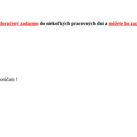
doručený zadarmo
do niekoľkých pracovných dní a
môžete ho zap
porúčam !