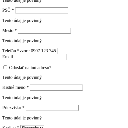
Tento údaj je povinný
PSČ
*
Tento údaj je povinný
Mesto
*
Tento údaj je povinný
Telefón
*
vzor : 0907 123 345
Email
Odoslať na inú adresu?
Tento údaj je povinný
Krstné meno
*
Tento údaj je povinný
Priezvisko
*
Tento údaj je povinný
Krajina
*