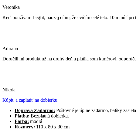
Veronika
Keď používam Legfit, naozaj cítim, že cvičím celé telo. 10 minúť pri 
Adriana
Doručili mi produkt už na druhý deň a platila som kuriérovi, odporúč
Nikola
Kúpiť a zaplatiť na dobierku
Doprava Zadarmo:
Poštovné je úplne zadarmo, balíky zasiela
Platba:
Bezplatná dobierka.
Farba:
modrá
Rozmery:
110 x 80 x 30 cm