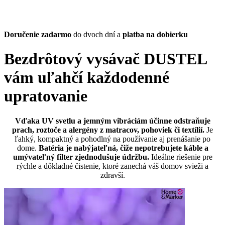
Doručenie zadarmo
do dvoch dní a
platba na dobierku
Bezdrôtový vysávač DUSTEL
vám uľahčí každodenné
upratovanie
Vďaka UV svetlu a jemným vibráciám účinne odstraňuje
prach, roztoče a alergény z matracov, pohoviek či textílií.
Je
ľahký, kompaktný a pohodlný na používanie aj prenášanie po
dome.
Batéria je nabýjateľná, čiže nepotrebujete káble a
umývateľný filter zjednodušuje údržbu.
Ideálne riešenie pre
rýchle a dôkladné čistenie, ktoré zanechá váš domov svieži a
zdravší.