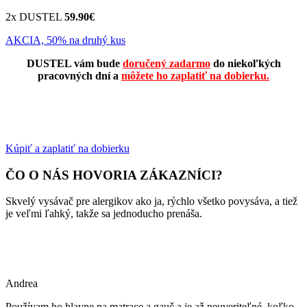
2x DUSTEL
59.90€
AKCIA, 50% na druhý kus
DUSTEL vám bude
doručený zadarmo
do niekoľkých
pracovných dní a
môžete ho zaplatiť na dobierku.
Kúpiť a zaplatiť na dobierku
ČO O NÁS HOVORIA ZÁKAZNÍCI?
Skvelý vysávač pre alergikov ako ja, rýchlo všetko povysáva, a tiež
je veľmi ľahký, takže sa jednoducho prenáša.
Andrea
Používam ho hlavne na matrace a gauč a je až neuveriteľné, koľko