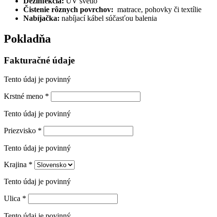
Dezinfekcia:
UV svetlo
Čistenie rôznych povrchov:
matrace, pohovky či textílie
Nabíjačka:
nabíjací kábel súčasťou balenia
Pokladňa
Fakturačné údaje
Tento údaj je povinný
Krstné meno
*
Tento údaj je povinný
Priezvisko
*
Tento údaj je povinný
Krajina
*
Tento údaj je povinný
Ulica
*
Tento údaj je povinný