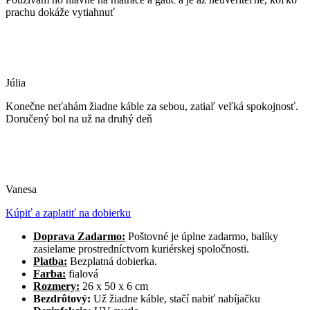
prachu dokáže vytiahnuť
Júlia
Konečne neťahám žiadne káble za sebou, zatiaľ veľká spokojnosť.
Doručený bol na už na druhý deň
Vanesa
Kúpiť a zaplatiť na dobierku
Doprava Zadarmo:
Poštovné je úplne zadarmo, balíky
zasielame prostredníctvom kuriérskej spoločnosti.
Platba:
Bezplatná dobierka.
Farba:
fialová
Rozmery:
26 x 50 x 6 cm
Bezdrôtový:
Už žiadne káble, stačí nabiť nabíjačku