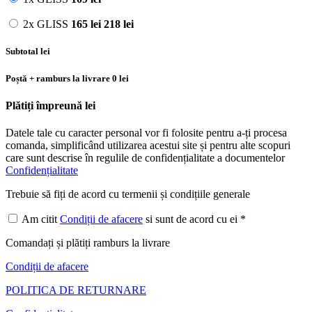
2x GLISS
165
lei
218 lei
Subtotal
lei
Poștă + ramburs la livrare
0 lei
Plătiți împreună
lei
Datele tale cu caracter personal vor fi folosite pentru a-ți procesa
comanda, simplificând utilizarea acestui site și pentru alte scopuri
care sunt descrise în regulile de confidențialitate a documentelor
Confidențialitate
Trebuie să fiți de acord cu termenii și condițiile generale
Am citit
Condiții de afacere
si sunt de acord cu ei *
Comandați și plătiți ramburs la livrare
Condiții de afacere
POLITICA DE RETURNARE