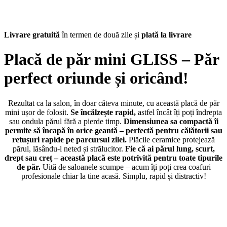
Livrare gratuită
în termen de două zile și
plată la livrare
Placă de păr mini GLISS – Păr
perfect oriunde și oricând!
Rezultat ca la salon, în doar câteva minute, cu această placă de păr
mini ușor de folosit.
Se încălzește rapid,
astfel încât îți poți îndrepta
sau ondula părul fără a pierde timp.
Dimensiunea sa compactă îi
permite să încapă în orice geantă – perfectă pentru călătorii sau
retușuri rapide pe parcursul zilei.
Plăcile ceramice protejează
părul, lăsându-l neted și strălucitor.
Fie că ai părul lung, scurt,
drept sau creț – această placă este potrivită pentru toate tipurile
de păr.
Uită de saloanele scumpe – acum îți poți crea coafuri
profesionale chiar la tine acasă. Simplu, rapid și distractiv!