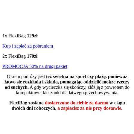
1x FlexiBag
129zł
Kup i zapłać za pobraniem
2x FlexiBag
179zł
PROMOCJA 50% na drugi pakiet
Okrem podróży
jest też świetna na sport czy plażę, ponieważ
łatwo się rozkłada i składa, pomagając oddzielić mokre rzeczy
od suchych.
A gdy wycieczka się skończy, złóż ją z powrotem do
kompaktowej kieszonki dla łatwego przechowywania.
FlexiBag zostaną
dostarczone do ciebie za darmo
w ciągu
dwóch dni roboczych,
a zapłacisz za nie przy dostawie.