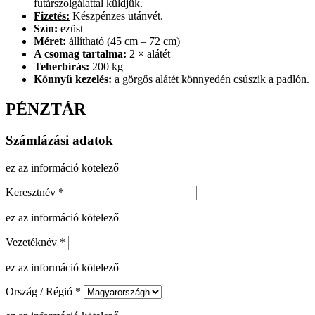
futárszolgálattal küldjük.
Fizetés:
Készpénzes utánvét.
Szín:
ezüst
Méret:
állítható (45 cm – 72 cm)
A csomag tartalma:
2 × alátét
Teherbírás:
200 kg
Könnyű kezelés:
a görgős alátét könnyedén csúszik a padlón.
PÉNZTÁR
Számlázási adatok
ez az információ kötelező
Keresztnév
*
ez az információ kötelező
Vezetéknév
*
ez az információ kötelező
Ország / Régió
*