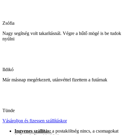
Zsófia
Nagy segítség volt takarításnál. Végre a hűtő mögé is be tudok
nyúlni
Ildikó
Már másnap megérkezett, utánvéttel fizettem a futárnak
Tünde
Vásároljon és fizessen szállításkor
Ingyenes szállítás:
a postaköltség nincs, a csomagokat