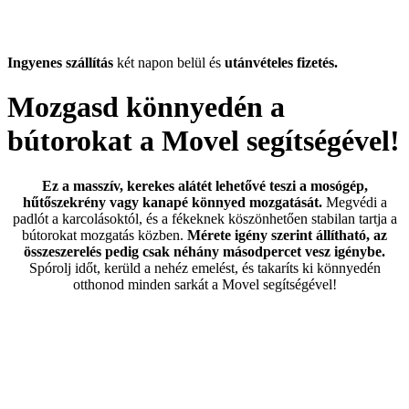
Ingyenes szállítás
két napon belül és
utánvételes fizetés.
Mozgasd könnyedén a
bútorokat a Movel segítségével!
Ez a masszív, kerekes alátét lehetővé teszi a mosógép,
hűtőszekrény vagy kanapé könnyed mozgatását.
Megvédi a
padlót a karcolásoktól, és a fékeknek köszönhetően stabilan tartja a
bútorokat mozgatás közben.
Mérete igény szerint állítható, az
összeszerelés pedig csak néhány másodpercet vesz igénybe.
Spórolj időt, kerüld a nehéz emelést, és takaríts ki könnyedén
otthonod minden sarkát a Movel segítségével!