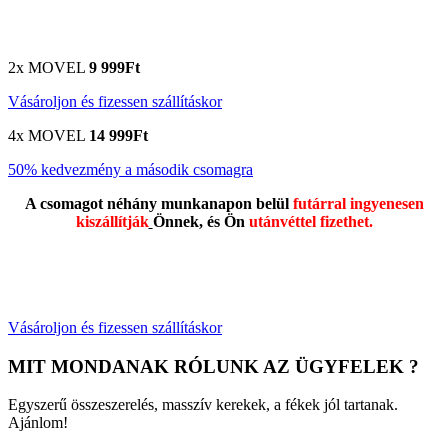
2x MOVEL
9 999Ft
Vásároljon és fizessen szállításkor
4x MOVEL
14 999Ft
50% kedvezmény a második csomagra
A csomagot néhány munkanapon belül
futárral ingyenesen
kiszállítják
Önnek, és Ön
utánvéttel fizethet.
Vásároljon és fizessen szállításkor
MIT MONDANAK RÓLUNK AZ ÜGYFELEK ?
Egyszerű összeszerelés, masszív kerekek, a fékek jól tartanak.
Ajánlom!