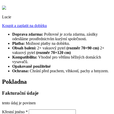
Lucie
Koupit a zaplatit na dobírku
Doprava zdarma:
Poštovné je zcela zdarma, zásilky
odesíláme prostřednictvím kurýrní společnosti.
Platba:
Možnost platby na dobírku.
Obsah balení:
2× vakuový pytel
(rozměr 70×90 cm)
2×
vakuový pytel
(rozměr 70×120 cm)
Kompatibilita:
Vhodné pro většinu běžných domácích
vysavačů.
Opakovaně použitelné
Ochrana:
Chrání před prachem, vlhkostí, pachy a hmyzem.
Pokladna
Fakturační údaje
tento údaj je povinen
Křestní jméno
*