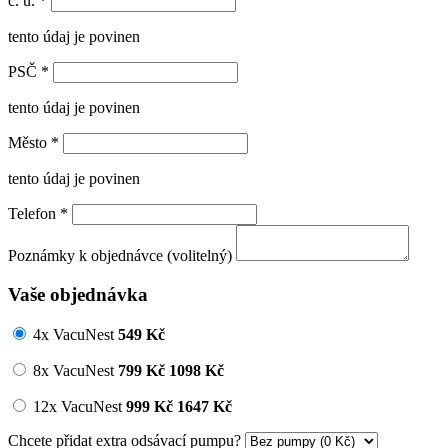
č. u.
*
tento údaj je povinen
PSČ
*
tento údaj je povinen
Město
*
tento údaj je povinen
Telefon
*
Poznámky k objednávce (volitelný)
Vaše objednávka
4x VacuNest
549
Kč
8x VacuNest
799
Kč
1098 Kč
12x VacuNest
999
Kč
1647 Kč
Chcete přidat extra odsávací pumpu?