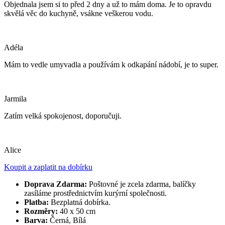
Objednala jsem si to před 2 dny a už to mám doma. Je to opravdu
skvělá věc do kuchyně, vsákne veškerou vodu.
Adéla
Mám to vedle umyvadla a používám k odkapání nádobí, je to super.
Jarmila
Zatím velká spokojenost, doporučuji.
Alice
Koupit a zaplatit na dobírku
Doprava Zdarma:
Poštovné je zcela zdarma, balíčky
zasíláme prostřednictvím kurýrní společnosti.
Platba:
Bezplatná dobírka.
Rozměry:
40 x 50 cm
Barva:
Černá, Bílá