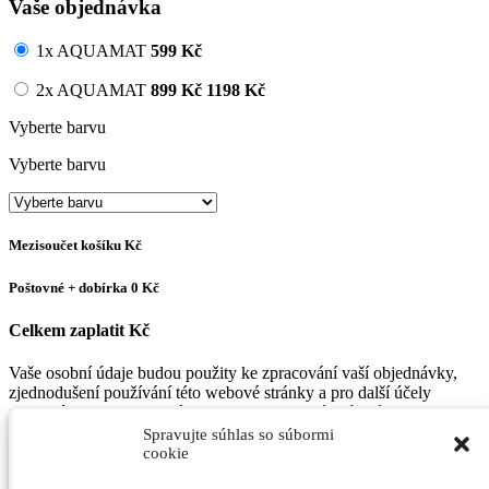
Vaše objednávka
1x AQUAMAT
599
Kč
2x AQUAMAT
899
Kč
1198 Kč
Vyberte barvu
Vyberte barvu
Mezisoučet košíku
Kč
Poštovné + dobírka
0 Kč
Celkem zaplatit
Kč
Vaše osobní údaje budou použity ke zpracování vaší objednávky,
zjednodušení používání této webové stránky a pro další účely
popsané v dokumentu
Zásady ochrany osobních údajů
Spravujte súhlas so súbormi
Musíte souhlasit s všeobecnými obchodními podmínkami
cookie
Přečetl/a jsem si
Obchodní podmínky
a souhlasím s nimi *